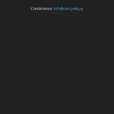
Contáctenos:
info@cescj.edu.py